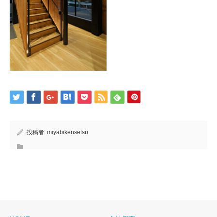
投稿者:
miyabikensetsu