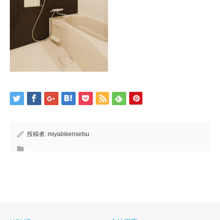
投稿者:
miyabikensetsu