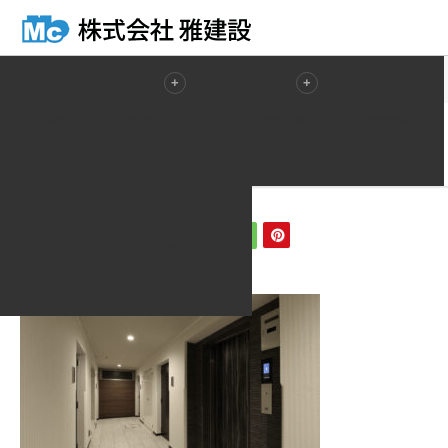
ホーム
ブログ一覧
09_1階 共用廊下
HOME
会社概要
施工実績一覧
事業内容
2021.07.18
09_1階 共用廊下
仕事の流れ
お問い合わせ