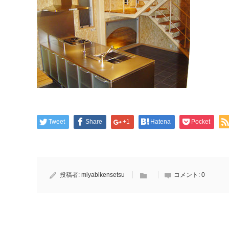
Tweet
Share
+1
Hatena
Pocket
投稿者:
miyabikensetsu
コメント:
0