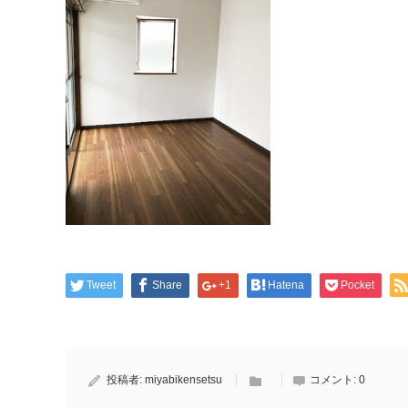
Tweet
Share
+1
Hatena
Pocket
投稿者:
miyabikensetsu
コメント:
0