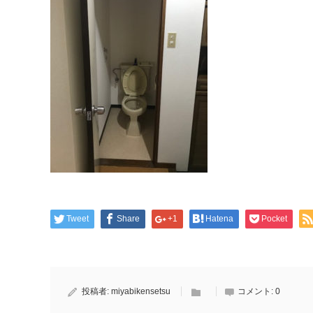
Tweet
Share
+1
Hatena
Pocket
投稿者:
miyabikensetsu
コメント:
0